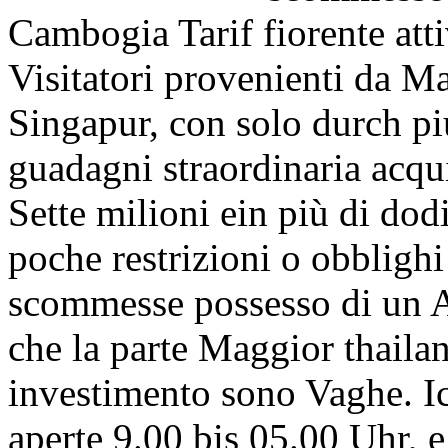
Cambogia Tarif fiorente attiv
Visitatori provenienti da M
Singapur, con solo durch piu
guadagni straordinaria acqui
Sette milioni ein più di dod
poche restrizioni o obblighi 
scommesse possesso di un A
che la parte Maggior thailan
investimento sono Vaghe. Ic
aperte 9.00 bis 05.00 Uhr, e