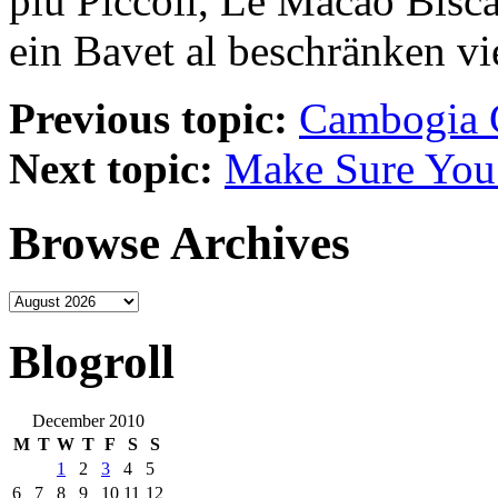
più Piccoli, Le Macao Bisca
ein Bavet al beschränken vi
Previous topic:
Cambogia 
Next topic:
Make Sure You
Browse Archives
Blogroll
December 2010
M
T
W
T
F
S
S
1
2
3
4
5
6
7
8
9
10
11
12