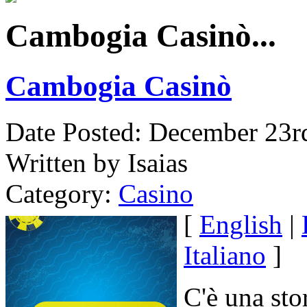
Cambogia Casinò...
Cambogia Casinò
Date Posted: December 23r
Written by Isaias
Category:
Casino
[
English
|
Italiano
]
C'è una sto