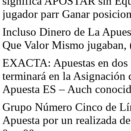
significa APOSTAR sin Equ
jugador parr Ganar posicio
Incluso Dinero de La Apue
Que Valor Mismo jugaban, (
EXACTA: Apuestas en dos c
terminará en la Asignación
Apuesta ES – Auch conocid
Grupo Número Cinco de Líne
Apuesta por un realizada d