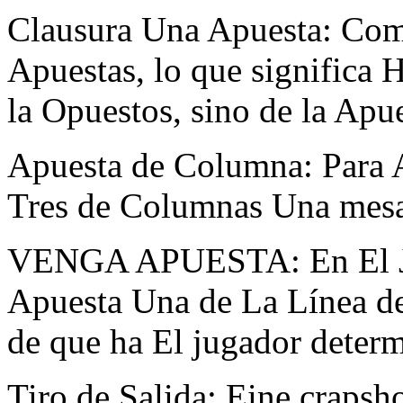
Clausura Una Apuesta: Com
Apuestas, lo que significa
la Opuestos, sino de la Apu
Apuesta de Columna: Para
Tres de Columnas Una mesa 
VENGA APUESTA: En El Ju
Apuesta Una de La Línea de
de que ha El jugador deter
Tiro de Salida: Eine crapsh