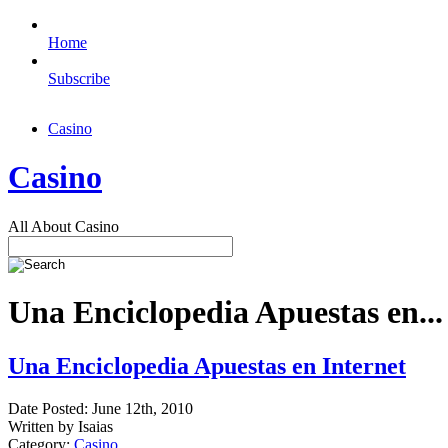
Home
Subscribe
Casino
Casino
All About Casino
Una Enciclopedia Apuestas en...
Una Enciclopedia Apuestas en Internet
Date Posted: June 12th, 2010
Written by Isaias
Category:
Casino