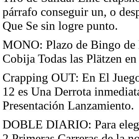
párrafo conseguir un, o des
Que Se sin logre punto.
MONO: Plazo de Bingo de l
Cobija Todas las Plätzen en
Crapping OUT: En El Juego d
12 es Una Derrota inmediat
Presentación Lanzamiento.
DOBLE DIARIO: Para elegi
2 Primeras Carreras de la n