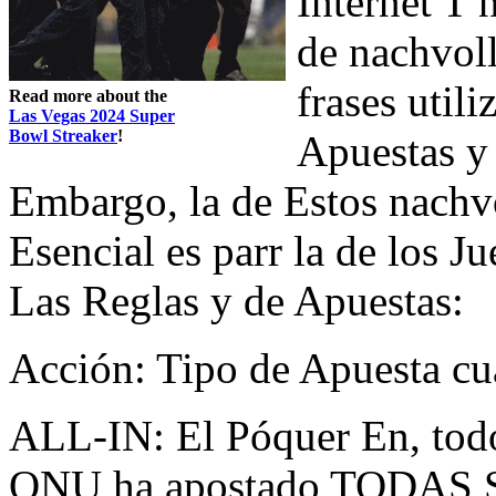
Internet T
de nachvol
frases util
Read more about the
Las Vegas 2024 Super
Bowl Streaker
!
Apuestas y 
Embargo, la de Estos nach
Esencial es parr la de los 
Las Reglas y de Apuestas:
Acción: Tipo de Apuesta cua
ALL-IN: El Póquer En, todo
ONU ha apostado TODAS SUS