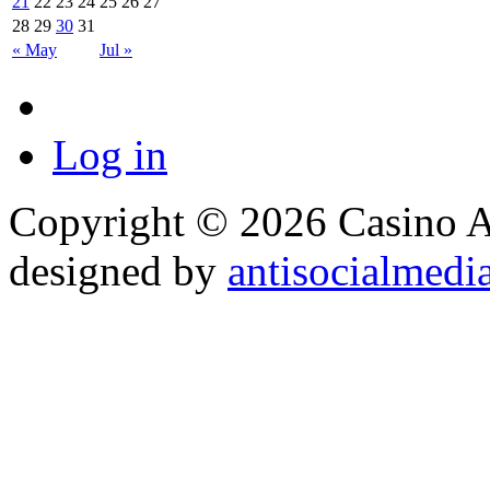
21
22
23
24
25
26
27
28
29
30
31
« May
Jul »
Log in
Copyright © 2026 Casino Al
designed by
antisocialmedi