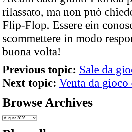
rilassato, ma non può chied
Flip-Flop. Essere ein conos
scommettere in modo respons
buona volta!
Previous topic:
Sale da gio
Next topic:
Venta da gioco 
Browse Archives